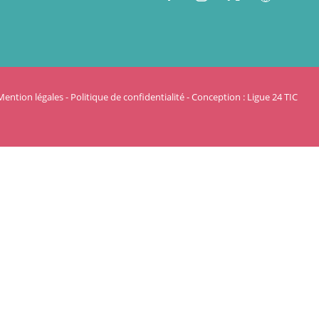
Mention légales
-
Politique de confidentialité
-
Conception : Ligue 24 TIC